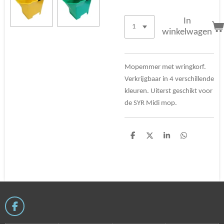
In
winkelwagen
Mopemmer met wringkorf.
Verkrijgbaar in 4 verschillende
kleuren. Uiterst geschikt voor
de SYR Midi mop.
D
D
S
D
e
e
h
e
l
e
a
l
e
l
r
e
n
e
n
F
a