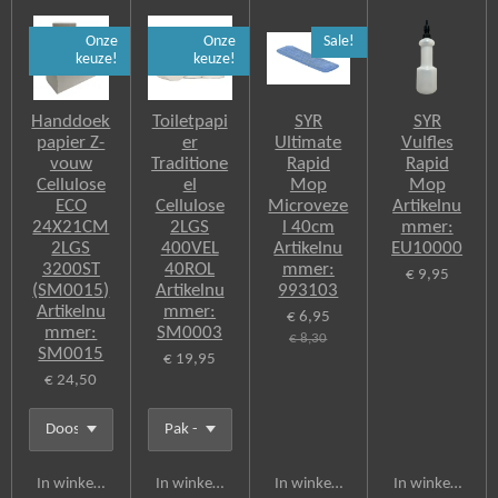
c
e
Onze
Onze
Sale!
b
keuze!
keuze!
o
o
k
Handdoek
Toiletpapi
SYR
SYR
papier Z-
er
Ultimate
Vulfles
vouw
Traditione
Rapid
Rapid
Cellulose
el
Mop
Mop
ECO
Cellulose
Microveze
Artikelnu
24X21CM
2LGS
l 40cm
mmer:
2LGS
400VEL
Artikelnu
EU10000
3200ST
40ROL
mmer:
€ 9,95
(SM0015)
Artikelnu
993103
Artikelnu
mmer:
€ 6,95
mmer:
SM0003
€ 8,30
SM0015
€ 19,95
€ 24,50
In winkelwagen
In winkelwagen
In winkelwagen
In winkelwagen