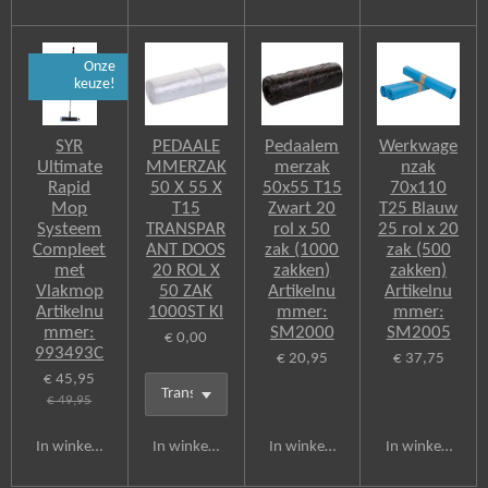
Onze
keuze!
SYR
PEDAALE
Pedaalem
Werkwage
Ultimate
MMERZAK
merzak
nzak
Rapid
50 X 55 X
50x55 T15
70x110
Mop
T15
Zwart 20
T25 Blauw
Systeem
TRANSPAR
rol x 50
25 rol x 20
Compleet
ANT DOOS
zak (1000
zak (500
met
20 ROL X
zakken)
zakken)
Vlakmop
50 ZAK
Artikelnu
Artikelnu
Artikelnu
1000ST Kl
mmer:
mmer:
mmer:
SM2000
SM2005
€ 0,00
993493C
€ 20,95
€ 37,75
€ 45,95
€ 49,95
In winkelwagen
In winkelwagen
In winkelwagen
In winkelwagen