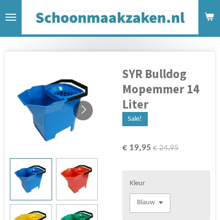
Ga
direct
naar
de
hoofdinhoud
SYR Bulldog
Mopemmer 14
Liter
Sale!
€ 19,95
€ 24,95
Kleur