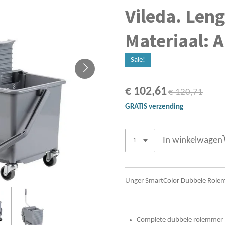
Vileda. Len
Materiaal: 
Sale!
€ 102,61
€ 120,71
GRATIS verzending
In winkelwagen
Unger SmartColor Dubbele Role
Complete dubbele rolemmer 