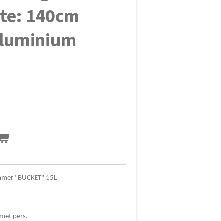
gte: 140cm
Aluminium
mmer "BUCKET" 15L
met pers.