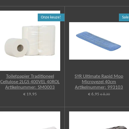
Onze keuze!
Sale
Toiletpapier Traditioneel
SYR Ultimate Rapid Mop
Cellulose 2LGS 400VEL 40ROL
Microvezel 40cm
Artikelnummer: SM0003
Artikelnummer: 993103
€ 19,95
€ 6,95
€ 8,30