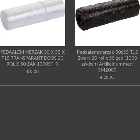
PEDAALEMMERZAK 50 X 55 X
Pedaalemmerzak 50x55 T15
T15 TRANSPARANT DOOS 20
Zwart 20 rol x 50 zak (1000
ROL X 50 ZAK 1000ST Kl
zakken) Artikelnummer:
SM2000
€ 0,00
€ 20,95