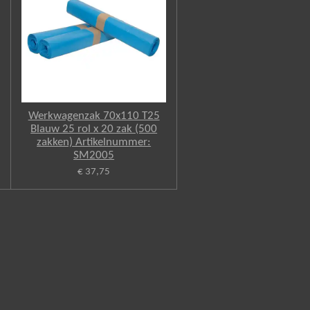
Werkwagenzak 70x110 T25
Blauw 25 rol x 20 zak (500
zakken) Artikelnummer:
SM2005
€ 37,75