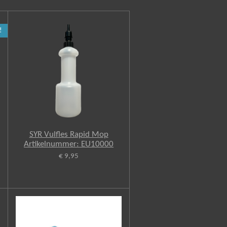
!
SYR Vulfles Rapid Mop
Artikelnummer: EU10000
€ 9,95