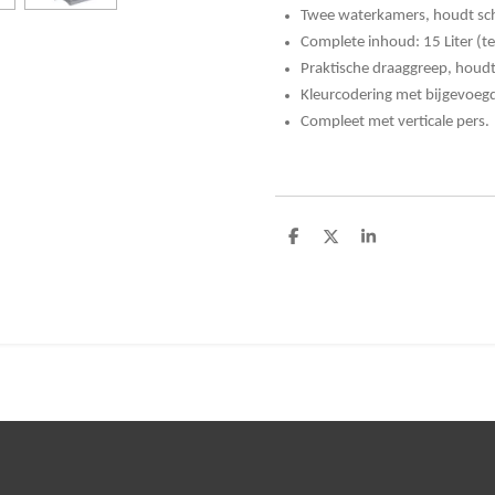
Twee waterkamers, houdt scho
Complete inhoud: 15 Liter (te
Praktische draaggreep, houd
Kleurcodering met bijgevoegd
Compleet met verticale pers.
D
D
S
e
e
h
l
e
a
e
l
r
n
e