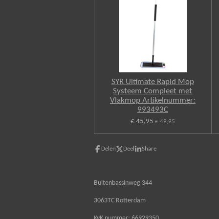
SYR Ultimate Rapid Mop
Systeem Compleet met
Vlakmop Artikelnummer:
993493C
€ 45,95
€ 49,95
Delen
Deel
Share
Buitenbassinweg 344
3063TC Rotterdam
KvK nummer: 66929350