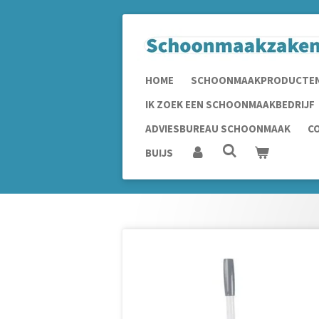
Ga
direct
naar
de
HOME
SCHOONMAAKPRODUCTE
hoofdinhoud
IK ZOEK EEN SCHOONMAAKBEDRIJF
ADVIESBUREAU SCHOONMAAK
C
BUIJS