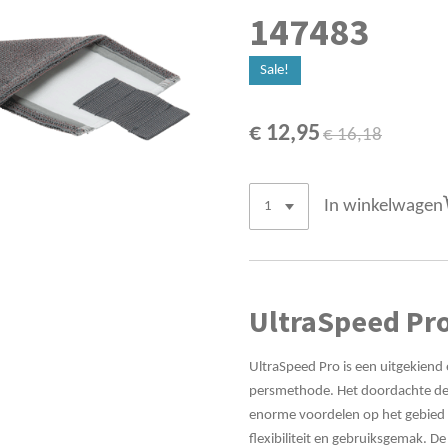
147483
Sale!
€ 12,95
€ 16,18
In winkelwagen
UltraSpeed Pr
UltraSpeed Pro is een uitgekien
persmethode. Het doordachte desi
enorme voordelen op het gebied v
flexibiliteit en gebruiksgemak. D