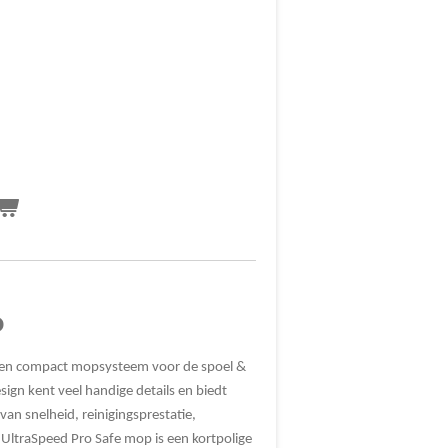
o
d en compact mopsysteem voor de spoel &
gn kent veel handige details en biedt
an snelheid, reinigingsprestatie,
e UltraSpeed Pro Safe mop is een kortpolige