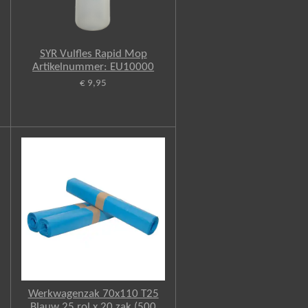
SYR Vulfles Rapid Mop
Artikelnummer: EU10000
€ 9,95
Werkwagenzak 70x110 T25
Blauw 25 rol x 20 zak (500