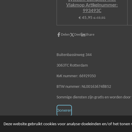
Vlakmop Artikelnummer:
993493C
€ 45,95
€ 49,95
Delen
Deel
Share
Buitenbassinweg 344
3063TC Rotterdam
KvK nummer: 66929350
BTW nummer: NL001636748B52
Sommige diensten zijn gratis en worden door 
Doneren
© 2020 - 2026 Schoonmaakzaken
Deze website gebruikt cookies voor analyse-doeleinden en/of het tonen v