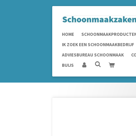
Ga
direct
naar
de
HOME
SCHOONMAAKPRODUCTE
hoofdinhoud
IK ZOEK EEN SCHOONMAAKBEDRIJF
ADVIESBUREAU SCHOONMAAK
C
BUIJS