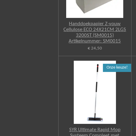
Handdoekpapier Z-vouw
Cellulose ECO 24X21CM 2LGS
3200ST (SM0015)
Artikelnummer: SM0015
€ 24,50
Onze keuze!
SYR Ultimate Rapid Mop
Systeem Compleet met