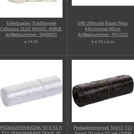
Toiletpapier Traditioneel
SYR Ultimate Rapid Mop
Cellulose 2LGS 400VEL 40ROL
Microvezel 40cm
Artikelnummer: SM0003
Artikelnummer: 993103
€ 19,95
€ 6,95
€ 8,30
PEDAALEMMERZAK 50 X 55 X
Pedaalemmerzak 50x55 T15
T15 TRANSPARANT DOOS 20
Zwart 20 rol x 50 zak (1000