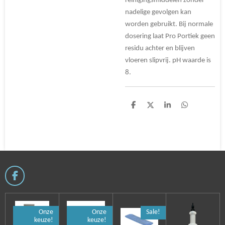
reinigingsmiddelen zonder
nadelige gevolgen kan
worden gebruikt. Bij normale
dosering laat Pro Portiek geen
residu achter en blijven
vloeren slipvrij. pH waarde is
8.
D
D
S
D
e
e
h
e
l
e
a
l
e
l
r
e
n
e
n
F
a
c
e
Onze
Onze
Sale!
b
keuze!
keuze!
o