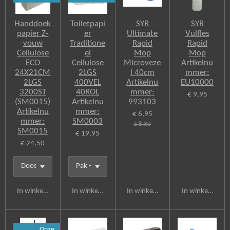
o
k
Handdoek
Toiletpapi
SYR
SYR
papier Z-
er
Ultimate
Vulfles
vouw
Traditione
Rapid
Rapid
Cellulose
el
Mop
Mop
ECO
Cellulose
Microveze
Artikelnu
24X21CM
2LGS
l 40cm
mmer:
2LGS
400VEL
Artikelnu
EU10000
3200ST
40ROL
mmer:
€ 9,95
(SM0015)
Artikelnu
993103
Artikelnu
mmer:
€ 6,95
mmer:
SM0003
€ 8,30
SM0015
€ 19,95
€ 24,50
In winkelwagen
In winkelwagen
In winkelwagen
In winkelwagen
Onze