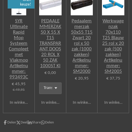
keuze!
SYR
PEDAALE
Pedaalem
Werkwage
Ultimate
MMERZAK
merzak
nzak
Rapid
50 X 55 X
50x55 T15
70x110
Mop
T15
Zwart 20
T25 Blauw
Systeem
TRANSPAR
rol x 50
25 rol x 20
Compleet
ANT DOOS
zak (1000
zak (500
met
20 ROL X
zakken)
zakken)
Vlakmop
50 ZAK
Artikelnu
Artikelnu
Artikelnu
1000ST Kl
mmer:
mmer:
mmer:
SM2000
SM2005
€ 0,00
993493C
€ 20,95
€ 37,75
€ 45,95
€ 49,95
In winkelwagen
In winkelwagen
In winkelwagen
In winkelwagen
Delen
Deel
Share
Delen