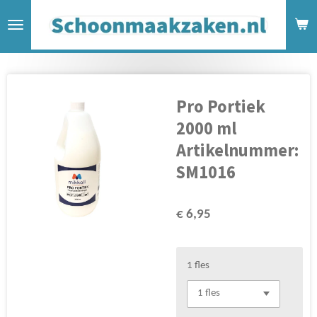
Ga
direct
naar
de
hoofdinhoud
Pro Portiek
2000 ml
Artikelnummer:
SM1016
€ 6,95
1 fles