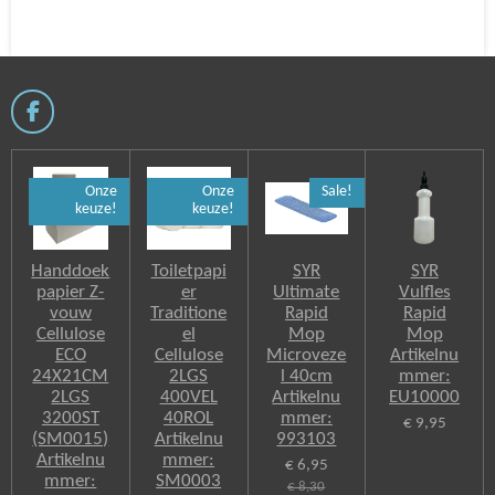
e
l
r
e
n
e
n
F
a
c
e
Onze
Onze
Sale!
b
keuze!
keuze!
o
o
k
Handdoek
Toiletpapi
SYR
SYR
papier Z-
er
Ultimate
Vulfles
vouw
Traditione
Rapid
Rapid
Cellulose
el
Mop
Mop
ECO
Cellulose
Microveze
Artikelnu
24X21CM
2LGS
l 40cm
mmer:
2LGS
400VEL
Artikelnu
EU10000
3200ST
40ROL
mmer:
€ 9,95
(SM0015)
Artikelnu
993103
Artikelnu
mmer:
€ 6,95
mmer:
SM0003
€ 8,30