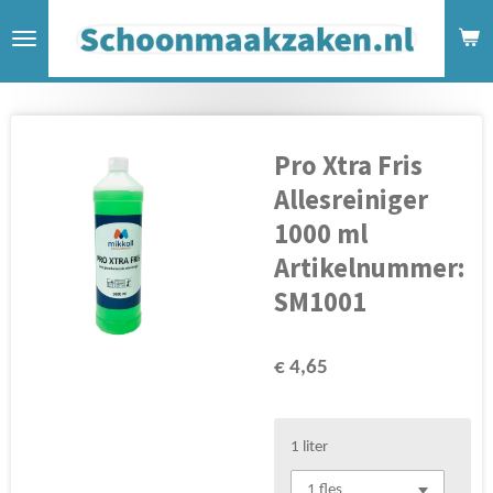
Ga
direct
naar
de
hoofdinhoud
Pro Xtra Fris
Allesreiniger
1000 ml
Artikelnummer:
SM1001
€ 4,65
1 liter