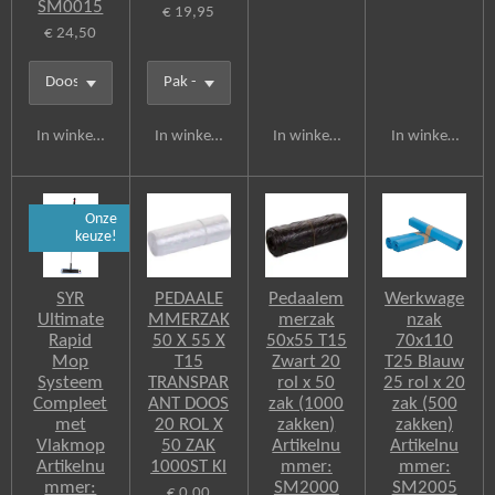
SM0015
€ 19,95
€ 24,50
In winkelwagen
In winkelwagen
In winkelwagen
In winkelwagen
Onze
keuze!
SYR
PEDAALE
Pedaalem
Werkwage
Ultimate
MMERZAK
merzak
nzak
Rapid
50 X 55 X
50x55 T15
70x110
Mop
T15
Zwart 20
T25 Blauw
Systeem
TRANSPAR
rol x 50
25 rol x 20
Compleet
ANT DOOS
zak (1000
zak (500
met
20 ROL X
zakken)
zakken)
Vlakmop
50 ZAK
Artikelnu
Artikelnu
Artikelnu
1000ST Kl
mmer:
mmer:
mmer:
SM2000
SM2005
€ 0,00