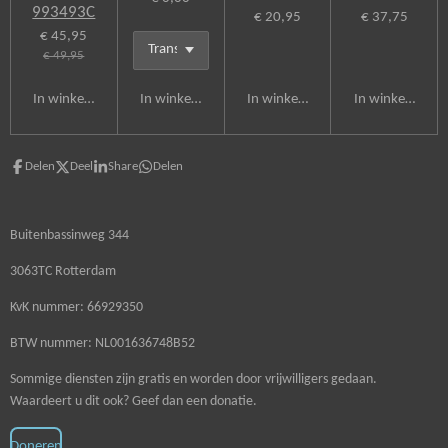
993493C
€ 20,95
€ 37,75
€ 45,95
€ 49,95
In winkelwagen
In winkelwagen
In winkelwagen
In winkelwagen
Delen
Deel
Share
Delen
Buitenbassinweg 344
3063TC Rotterdam
KvK nummer: 66929350
BTW nummer: NL001636748B52
Sommige diensten zijn gratis en worden door vrijwilligers gedaan.
Waardeert u dit ook? Geef dan een donatie.
Doneren