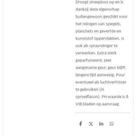
Droogt streeploos op en is
dankzij deze eigenschap
buitengewoon geschikt voor
het reinigen van spiegels,
planchets en geverfde en
kunststof oppervlakken. Is
ook als sprayreiniger te
verwerken. Extra sterk
geparfumeerd, zeer
aangename geur, geur blijft
langere tijd aanwezig. Puur
eventueel als luchtverfrisser
te gebruiken (in
sproeiflacon). PH waarde is 8
VIB bladen op aanvraag.
D
D
S
D
e
e
h
e
l
e
a
l