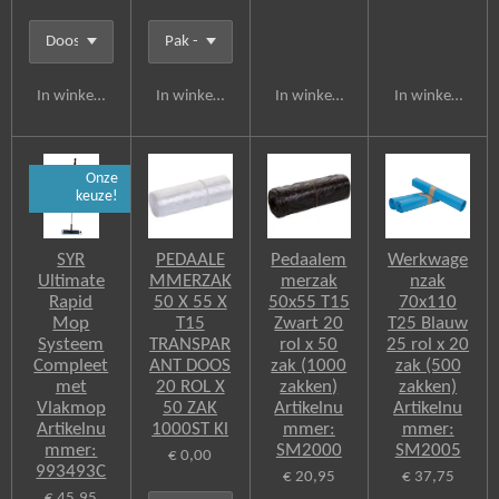
In winkelwagen
In winkelwagen
In winkelwagen
In winkelwagen
Onze
keuze!
SYR
PEDAALE
Pedaalem
Werkwage
Ultimate
MMERZAK
merzak
nzak
Rapid
50 X 55 X
50x55 T15
70x110
Mop
T15
Zwart 20
T25 Blauw
Systeem
TRANSPAR
rol x 50
25 rol x 20
Compleet
ANT DOOS
zak (1000
zak (500
met
20 ROL X
zakken)
zakken)
Vlakmop
50 ZAK
Artikelnu
Artikelnu
Artikelnu
1000ST Kl
mmer:
mmer:
mmer:
SM2000
SM2005
€ 0,00
993493C
€ 20,95
€ 37,75
€ 45,95